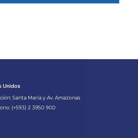
CONVENI
PRÉSTAMOS
QUIROGRAFARIO
Nuevos conveni
Fácil, rápido y cuando lo
beneficios exclusiv
necesites.
nuestros socio
s Unidos
VER MÁS
VER MÁS
ción: Santa María y Av. Amazonas
ono: (+593) 2 3950 900