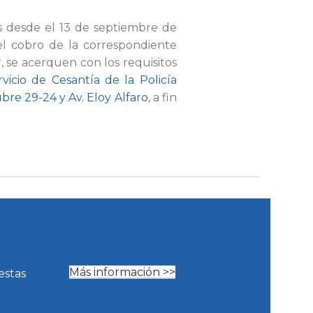
s desde el 13 de septiembre de
el cobro de la correspondiente
r, se acerquen con los requisitos
icio de Cesantía de la Policía
bre 29-24 y Av. Eloy Alfaro
, a fin
Más información >>
estas