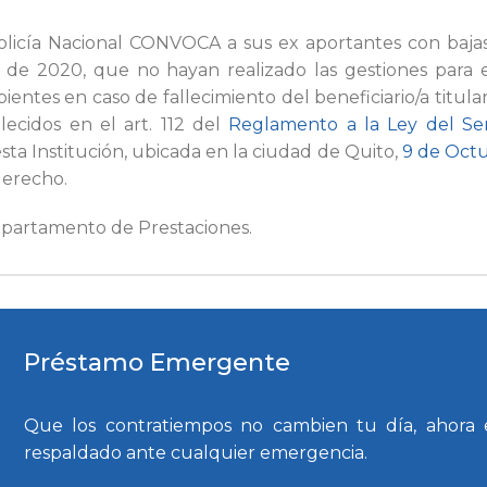
 Policía Nacional CONVOCA a sus ex aportantes con baja
 de 2020, que no hayan realizado las gestiones para 
entes en caso de fallecimiento del beneficiario/a titula
lecidos en el art. 112 del
Reglamento a la Ley del Serv
 esta Institución, ubicada en la ciudad de Quito,
9 de Octu
derecho.
epartamento de Prestaciones.
Préstamo Emergente
Que los contratiempos no cambien tu día, ahora 
respaldado ante cualquier emergencia.