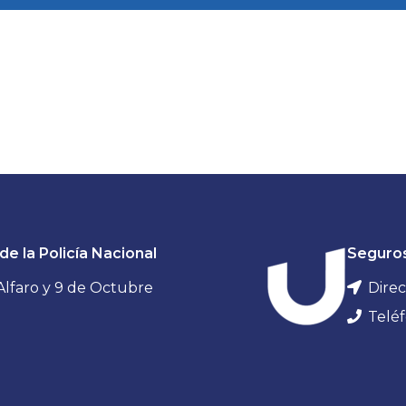
NVENIOS
PRESTACIONES
s convenios,
Asegura tu futuro con
s exclusivos para
nosotros.
tros socios.
VER MÁS
de la Policía Nacional
Seguro
ER MÁS
 Alfaro y 9 de Octubre
Direc
Teléf