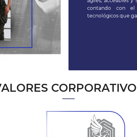
ágiles, accesibles 
contando con el
tecnológicos que gar
VALORES CORPORATIVO