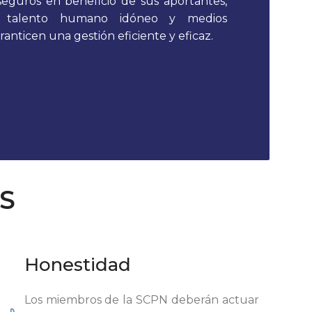
y seguros en beneficio de sus aportantes,
 talento humano idóneo y medios
anticen una gestión eficiente y eficaz.
S
Honestidad
Los miembros de la SCPN deberán actuar