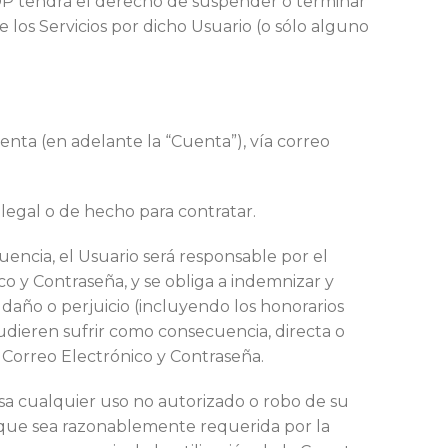
OP tendrá el derecho de suspender o terminar
e los Servicios por dicho Usuario (o sólo alguno
enta (en adelante la “Cuenta”), vía correo
legal o de hecho para contratar.
uencia, el Usuario será responsable por el
co y Contraseña, y se obliga a indemnizar y
daño o perjuicio (incluyendo los honorarios
udieren sufrir como consecuencia, directa o
e Correo Electrónico y Contraseña.
esa cualquier uso no autorizado o robo de su
 que sea razonablemente requerida por la