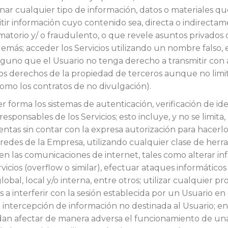
cenar cualquier tipo de información, datos o materiales qu
itir información cuyo contenido sea, directa o indirectam
ifamatorio y/ o fraudulento, o que revele asuntos privado
emás; acceder los Servicios utilizando un nombre falso,
l alguno que el Usuario no tenga derecho a transmitir con 
ros derechos de la propiedad de terceros aunque no limi
 como los contratos de no divulgación).
r forma los sistemas de autenticación, verificación de ide
esponsables de los Servicios; esto incluye, y no se limita
cuentas sin contar con la expresa autorización para hacerlo
 redes de la Empresa, utilizando cualquier clase de herram
 en las comunicaciones de internet, tales como alterar inf
cios (overflow o similar), efectuar ataques informáticos
lobal, local y/o interna, entre otros; utilizar cualquie
s a interferir con la sesión establecida por un Usuario e
intercepción de información no destinada al Usuario; en
uedan afectar de manera adversa el funcionamiento de un