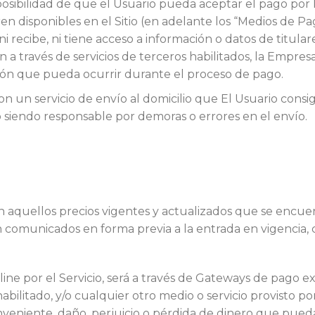
osibilidad de que el Usuario pueda aceptar el pago por 
n disponibles en el Sitio (en adelante los “Medios de P
 recibe, ni tiene acceso a información o datos de titulare
n a través de servicios de terceros habilitados, la Empre
ción que pueda ocurrir durante el proceso de pago.
n un servicio de envío al domicilio que El Usuario consi
o siendo responsable por demoras o errores en el envío.
on aquellos precios vigentes y actualizados que se encuen
 comunicados en forma previa a la entrada en vigencia
line por el Servicio, será a través de Gateways de pago e
bilitado, y/o cualquier otro medio o servicio provisto por
veniente, daño, perjuicio o pérdida de dinero que pueda