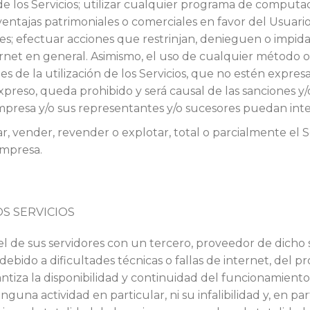
e los Servicios; utilizar cualquier programa de computa
ventajas patrimoniales o comerciales en favor del Usuari
es; efectuar acciones que restrinjan, denieguen o impida
nternet en general. Asimismo, el uso de cualquier método 
ines de la utilización de los Servicios, que no estén exp
xpreso, queda prohibido y será causal de las sanciones y
 Empresa y/o sus representantes y/o sucesores puedan int
, vender, revender o explotar, total o parcialmente el Se
Empresa.
S SERVICIOS
el de sus servidores con un tercero, proveedor de dicho 
ebido a dificultades técnicas o fallas de internet, del p
tiza la disponibilidad y continuidad del funcionamiento 
 ninguna actividad en particular, ni su infalibilidad y, en