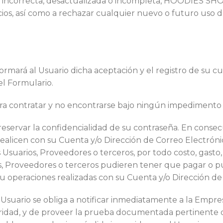
a, incorrecta, desactualizada o incompleta, HOODIES SH
vicios, así como a rechazar cualquier nuevo o futuro uso d
ormará al Usuario dicha aceptación y el registro de su cu
el Formulario.
ara contratar y no encontrarse bajo ningún impedimento 
 preservar la confidencialidad de su contraseña. En consec
 realicen con su Cuenta y/o Dirección de Correo Electróni
uarios, Proveedores o terceros, por todo costo, gasto, 
s, Proveedores o terceros pudieren tener que pagar o p
y/ u operaciones realizadas con su Cuenta y/o Dirección d
 Usuario se obliga a notificar inmediatamente a la Empr
eguridad, y de proveer la prueba documentada pertinente