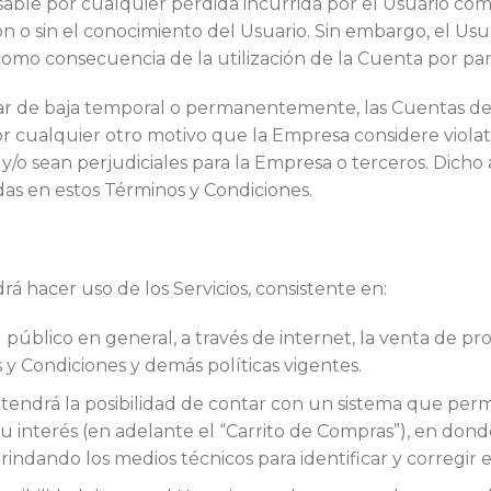
able por cualquier pérdida incurrida por el Usuario com
n o sin el conocimiento del Usuario. Sin embargo, el Us
como consecuencia de la utilización de la Cuenta por pa
 dar de baja temporal o permanentemente, las Cuentas de
 por cualquier otro motivo que la Empresa considere violat
y/o sean perjudiciales para la Empresa o terceros. Dicho
das en estos Términos y Condiciones.
drá hacer uso de los Servicios, consistente en:
úblico en general, a través de internet, la venta de pro
 y Condiciones y demás políticas vigentes.
tendrá la posibilidad de contar con un sistema que permi
 interés (en adelante el “Carrito de Compras”), en dond
rindando los medios técnicos para identificar y corregir 