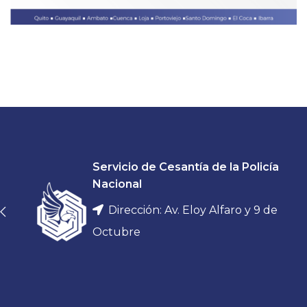
Servicio de Cesantía de la Policía
CONVENIOS
PREST
Nacional
Nuevos convenios, beneficios
Asegura tu fu
exclusivos para nuestros socios.
Dirección: Av. Eloy Alfaro y 9 de
VE
VER MÁS
Octubre