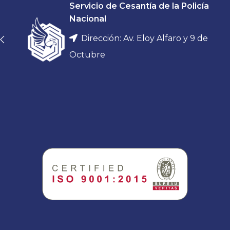
Servicio de Cesantía de la Policía
Nacional
Dirección: Av. Eloy Alfaro y 9 de
Octubre
CONVENIOS
PREST
Nuevos convenios, beneficios
Asegura tu fu
exclusivos para nuestros socios.
VE
VER MÁS